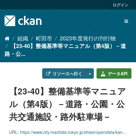
ス
ログイン
キ
ッ
Toggl
プ
naviga
し
て
組織
町田市
2023年度発行の刊行物
内
【23-40】整備基準等マニュアル（第4版）－道
容
へ
路・公...
リソースへ行く
データAPI
【23-40】整備基準等マニュア
ル（第4版）－道路・公園・公
共交通施設・路外駐車場－
URL:
https://www.city.machida.tokyo.jp/shisei/opendata/kankobutsu/2023-kankoubutsu.files/23-40.pdf