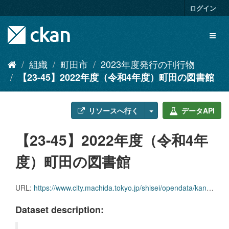
ス
ログイン
キ
ッ
Toggl
プ
naviga
し
て
組織
町田市
2023年度発行の刊行物
内
【23-45】2022年度（令和4年度）町田の図書館
容
へ
リソースへ行く
データAPI
【23-45】2022年度（令和4年
度）町田の図書館
URL:
https://www.city.machida.tokyo.jp/shisei/opendata/kankobutsu/2023-kankoubutsu.files/23-45.pdf
Dataset description: