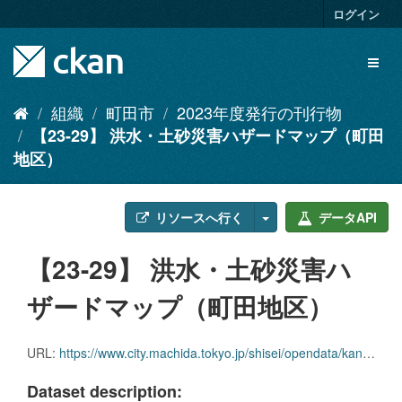
ス
ログイン
キ
ッ
Toggl
プ
naviga
し
て
組織
町田市
2023年度発行の刊行物
内
【23-29】 洪水・土砂災害ハザードマップ（町田
容
へ
地区）
リソースへ行く
データAPI
【23-29】 洪水・土砂災害ハ
ザードマップ（町田地区）
URL:
https://www.city.machida.tokyo.jp/shisei/opendata/kankobutsu/2023-kankoubutsu.files/23-29.pdf
Dataset description: