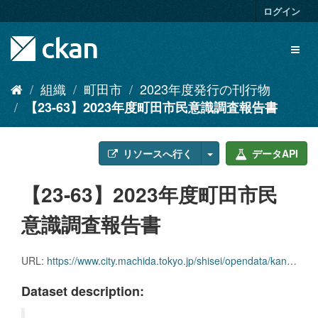
ス
ログイン
キ
ッ
Toggl
プ
naviga
し
て
組織
町田市
2023年度発行の刊行物
内
【23-63】2023年度町田市民意識調査報告書
容
へ
リソースへ行く
データAPI
【23-63】2023年度町田市民
意識調査報告書
URL:
https://www.city.machida.tokyo.jp/shisei/opendata/kankobutsu/2023-kankoubutsu.files/23-63.pdf
Dataset description: