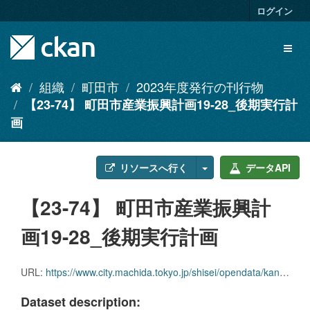
ス
ログイン
キ
ッ
Toggl
プ
naviga
し
て
組織
町田市
2023年度発行の刊行物
内
【23-74】 町田市産業振興計画19-28_後期実行計
容
へ
画
リソースへ行く
データAPI
【23-74】 町田市産業振興計
画19-28_後期実行計画
URL:
https://www.city.machida.tokyo.jp/shisei/opendata/kankobutsu/2023-kankoubutsu.files/23-74.pdf
Dataset description: