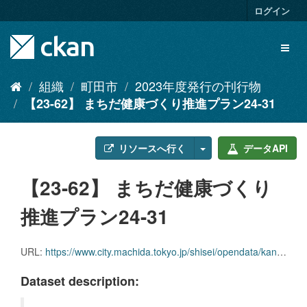
ス
ログイン
キ
ッ
Toggl
プ
naviga
し
て
組織
町田市
2023年度発行の刊行物
内
【23-62】 まちだ健康づくり推進プラン24-31
容
へ
リソースへ行く
データAPI
【23-62】 まちだ健康づくり
推進プラン24-31
URL:
https://www.city.machida.tokyo.jp/shisei/opendata/kankobutsu/2023-kankoubutsu.files/23-62.pdf
Dataset description: