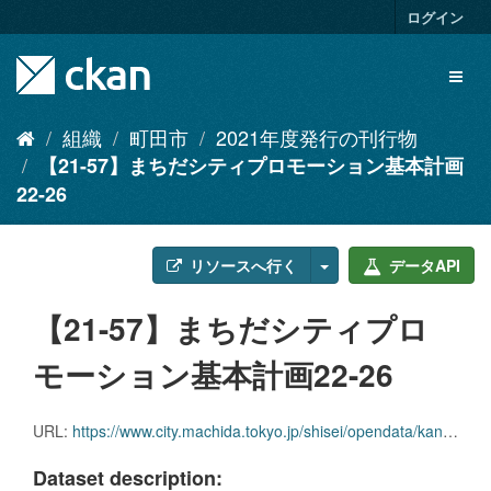
ス
ログイン
キ
ッ
Toggl
プ
naviga
し
て
組織
町田市
2021年度発行の刊行物
内
【21-57】まちだシティプロモーション基本計画
容
へ
22-26
リソースへ行く
データAPI
【21-57】まちだシティプロ
モーション基本計画22-26
URL:
https://www.city.machida.tokyo.jp/shisei/opendata/kankobutsu/2021-kankoubutsu.files/21-57.pdf
Dataset description: