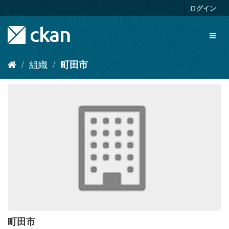
ス
ログイン
キ
ッ
Toggl
プ
naviga
し
て
組織
町田市
内
容
へ
町田市