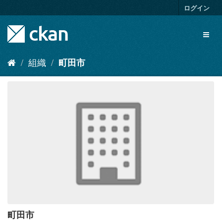
ス
ログイン
キ
ッ
Toggl
プ
naviga
し
て
組織
町田市
内
容
へ
町田市