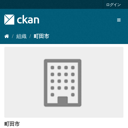
ス
ログイン
キ
ッ
Toggl
プ
naviga
し
て
組織
町田市
内
容
へ
町田市