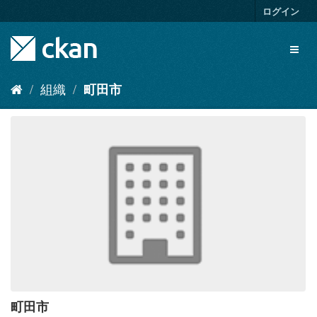
ス
ログイン
キ
ッ
Toggl
プ
naviga
し
て
組織
町田市
内
容
へ
町田市