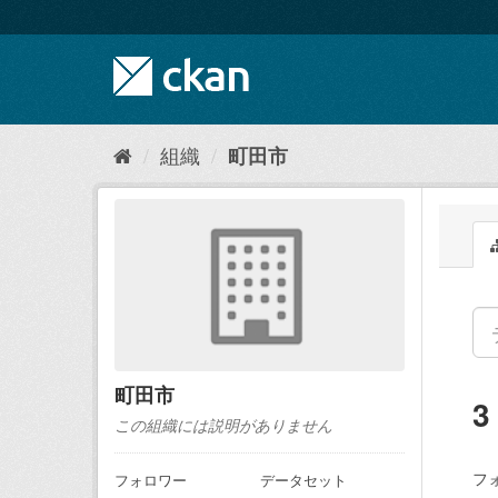
ス
キ
ッ
プ
し
て
内
組織
町田市
容
へ
町田市
この組織には説明がありません
フ
フォロワー
データセット