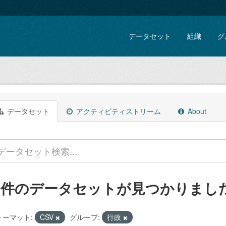
データセット
組織
グ
データセット
アクティビティストリーム
About
3 件のデータセットが見つかりまし
ォーマット:
CSV
グループ:
行政