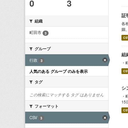
0
3
証
組織
各
姻
町田市
3
CS
グループ
組
行政
3
・
人気のある グループ のみを表示
CS
タグ
シ
この検索にマッチする タグ はありません
・
1
フォーマット
CS
CSV
3