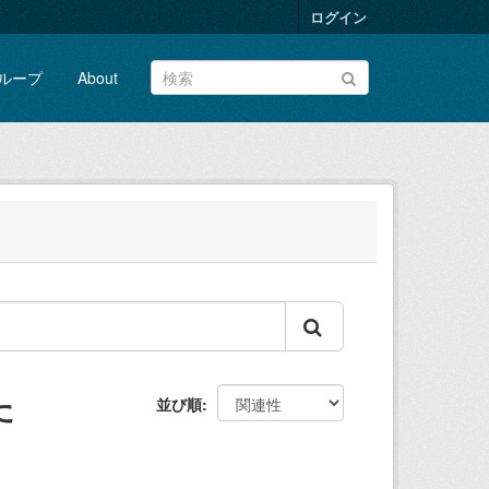
ログイン
ループ
About
た
並び順