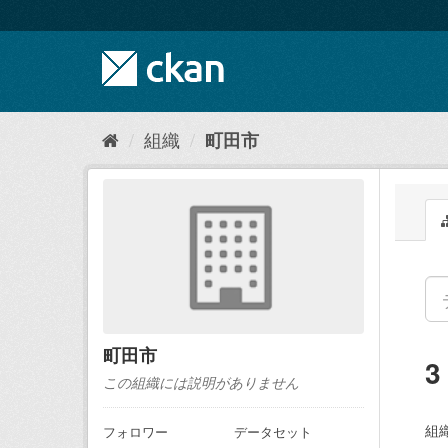
ス
キ
ッ
プ
し
て
内
組織
町田市
容
へ
町田市
この組織には説明がありません
組織
フォロワー
データセット