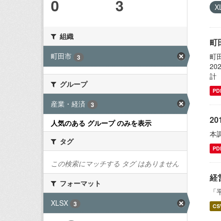
0
3
X
組織
町
町田市
町
3
20
計（
グループ
PD
産業・経済
3
2
人気のある グループ のみを表示
本
タグ
PD
この検索にマッチする タグ はありません
経
フォーマット
「
XLSX
3
CS