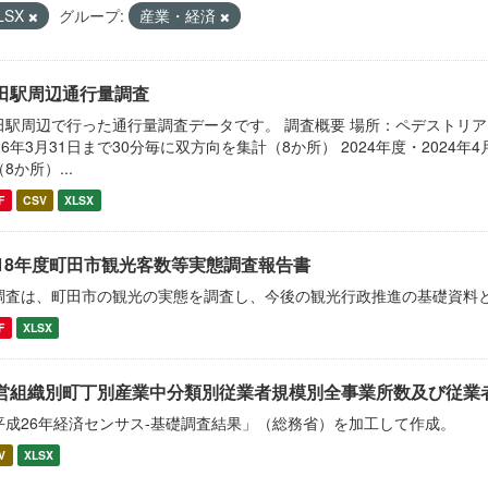
LSX
グループ:
産業・経済
田駅周辺通行量調査
田駅周辺で行った通行量調査データです。 調査概要 場所：ペデストリアンデ
26年3月31日まで30分毎に双方向を集計（8か所） 2024年度・2024年
8か所）...
F
CSV
XLSX
018年度町田市観光客数等実態調査報告書
調査は、町田市の観光の実態を調査し、今後の観光行政推進の基礎資料
F
XLSX
営組織別町丁別産業中分類別従業者規模別全事業所数及び従業
平成26年経済センサス‐基礎調査結果」（総務省）を加工して作成。
V
XLSX