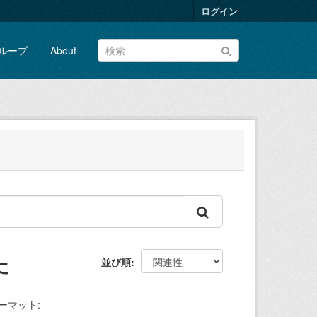
ログイン
ループ
About
た
並び順
ーマット: