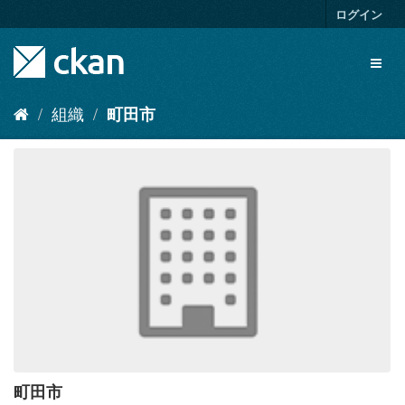
ス
ログイン
キ
ッ
Toggl
プ
naviga
し
て
組織
町田市
内
容
へ
町田市