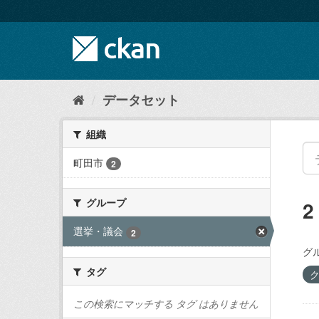
ス
キ
ッ
プ
し
て
内
データセット
容
へ
組織
町田市
2
グループ
選挙・議会
2
グ
タグ
この検索にマッチする タグ はありません