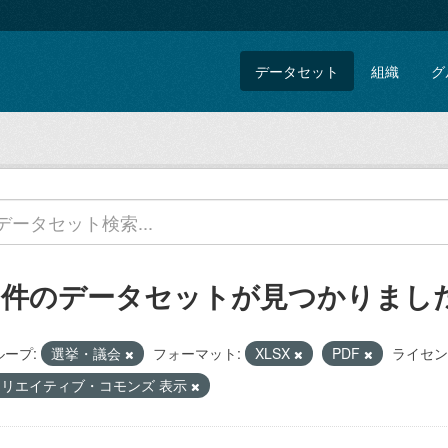
データセット
組織
グ
2 件のデータセットが見つかりまし
ループ:
選挙・議会
フォーマット:
XLSX
PDF
ライセン
クリエイティブ・コモンズ 表示