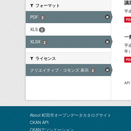
議
フォーマット
平
PDF
2
PD
XLS
2
一
XLSX
2
平
年
ライセンス
PD
クリエイティブ・コモンズ 表示
2
AP
About 町田市オープンデータカタログサイト
CKAN API
CKANアソシエーション