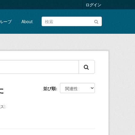
ログイン
ループ
About
た
並び順
ス: