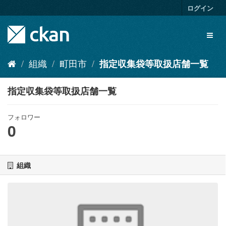
ス
ログイン
キ
ッ
Toggl
プ
naviga
し
て
組織
町田市
指定収集袋等取扱店舗一覧
内
容
へ
指定収集袋等取扱店舗一覧
フォロワー
0
組織