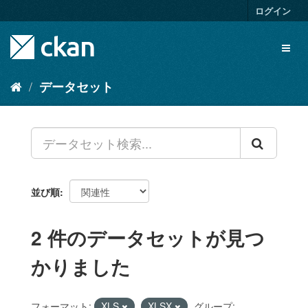
ス
ログイン
キ
ッ
Toggl
プ
naviga
し
て
データセット
内
容
へ
並び順
2 件のデータセットが見つ
かりました
フォーマット:
XLS
XLSX
グループ: