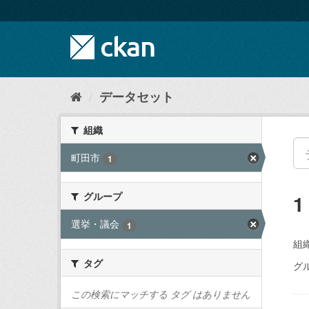
ス
キ
ッ
プ
し
て
内
データセット
容
へ
組織
町田市
1
グループ
選挙・議会
1
組織
タグ
グ
この検索にマッチする タグ はありません