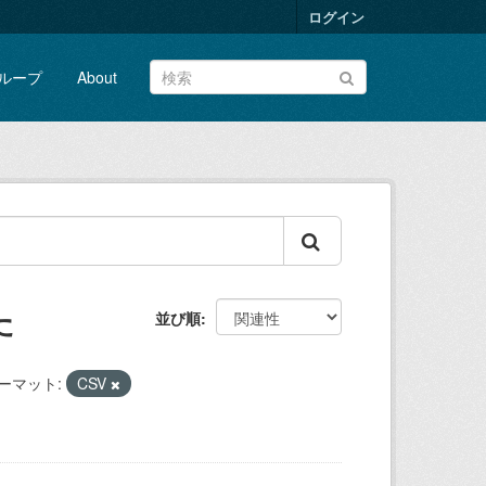
ログイン
ループ
About
た
並び順
ーマット:
CSV