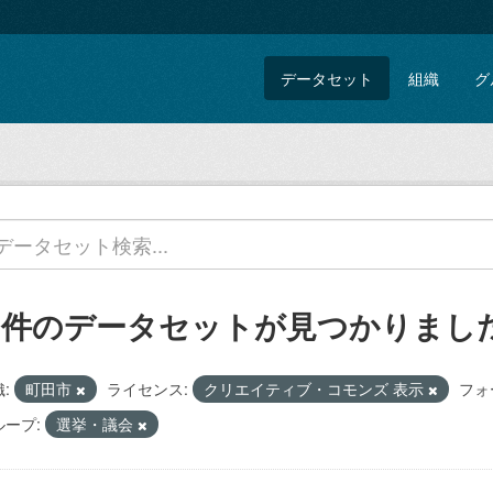
データセット
組織
グ
1 件のデータセットが見つかりまし
:
町田市
ライセンス:
クリエイティブ・コモンズ 表示
フォ
ループ:
選挙・議会