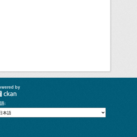
owered by
語