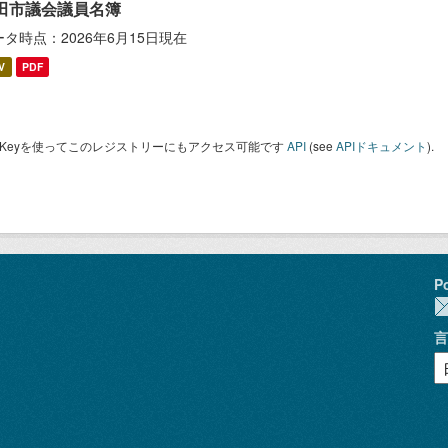
田市議会議員名簿
ータ時点：2026年6月15日現在
V
PDF
I Keyを使ってこのレジストリーにもアクセス可能です
API
(see
APIドキュメント
).
P
言