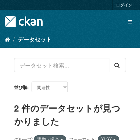
ス
ログイン
キ
ッ
Toggl
プ
naviga
し
て
データセット
内
容
へ
並び順
2 件のデータセットが見つ
かりました
グループ:
選挙・議会
フォーマット:
XLSX